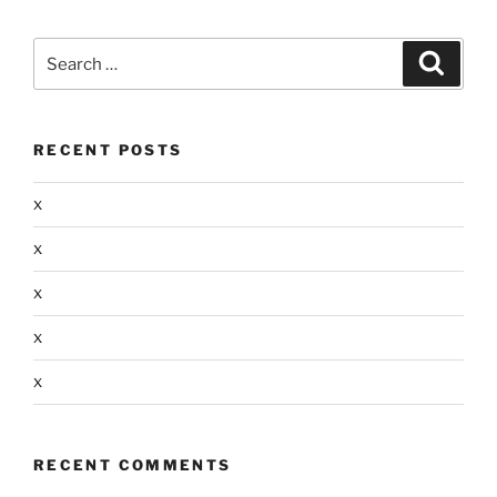
Search
Search
for:
RECENT POSTS
x
x
x
x
x
RECENT COMMENTS