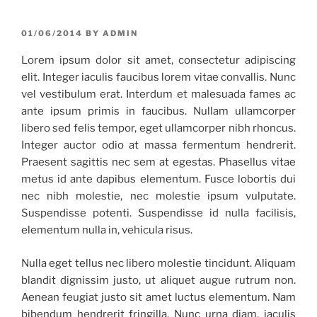
Skip
to
POSTED
01/06/2014
BY
ADMIN
content
ON
Lorem ipsum dolor sit amet, consectetur adipiscing
elit. Integer iaculis faucibus lorem vitae convallis. Nunc
vel vestibulum erat. Interdum et malesuada fames ac
ante ipsum primis in faucibus. Nullam ullamcorper
libero sed felis tempor, eget ullamcorper nibh rhoncus.
Integer auctor odio at massa fermentum hendrerit.
Praesent sagittis nec sem at egestas. Phasellus vitae
metus id ante dapibus elementum. Fusce lobortis dui
nec nibh molestie, nec molestie ipsum vulputate.
Suspendisse potenti. Suspendisse id nulla facilisis,
elementum nulla in, vehicula risus.
Nulla eget tellus nec libero molestie tincidunt. Aliquam
blandit dignissim justo, ut aliquet augue rutrum non.
Aenean feugiat justo sit amet luctus elementum. Nam
bibendum hendrerit fringilla. Nunc urna diam, iaculis