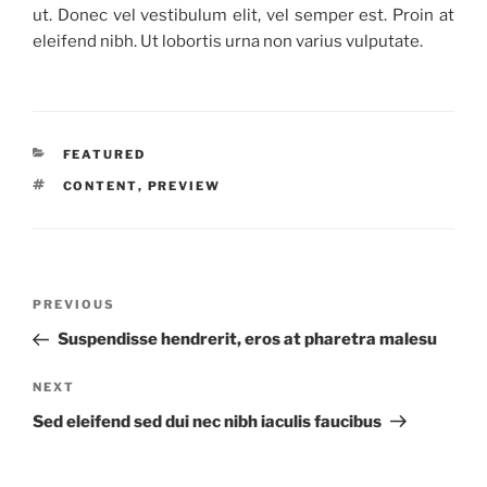
ut. Donec vel vestibulum elit, vel semper est. Proin at
eleifend nibh. Ut lobortis urna non varius vulputate.
CATEGORIES
FEATURED
TAGS
CONTENT
,
PREVIEW
Post
Previous
PREVIOUS
navigation
Post
Suspendisse hendrerit, eros at pharetra malesu
Next
NEXT
Post
Sed eleifend sed dui nec nibh iaculis faucibus