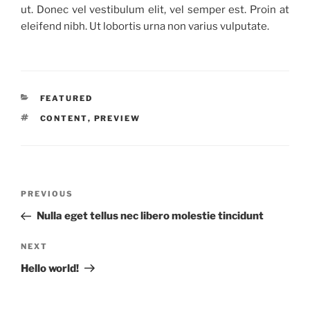
ut. Donec vel vestibulum elit, vel semper est. Proin at
eleifend nibh. Ut lobortis urna non varius vulputate.
CATEGORIES
FEATURED
TAGS
CONTENT
,
PREVIEW
Post
Previous
PREVIOUS
navigation
Post
Nulla eget tellus nec libero molestie tincidunt
Next
NEXT
Post
Hello world!