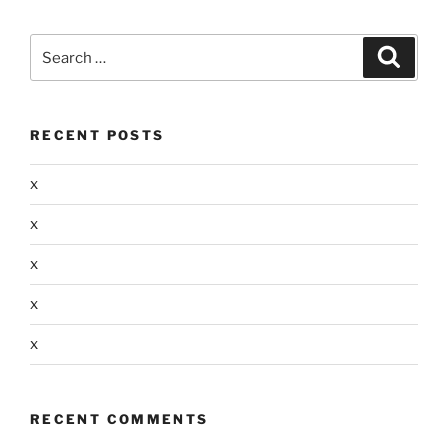
Search
Search
for:
RECENT POSTS
x
x
x
x
x
RECENT COMMENTS