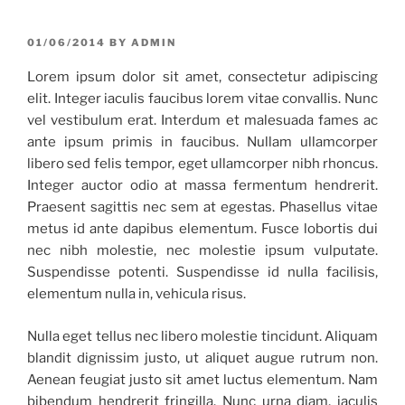
Skip
to
POSTED
01/06/2014
BY
ADMIN
content
ON
Lorem ipsum dolor sit amet, consectetur adipiscing
elit. Integer iaculis faucibus lorem vitae convallis. Nunc
vel vestibulum erat. Interdum et malesuada fames ac
ante ipsum primis in faucibus. Nullam ullamcorper
libero sed felis tempor, eget ullamcorper nibh rhoncus.
Integer auctor odio at massa fermentum hendrerit.
Praesent sagittis nec sem at egestas. Phasellus vitae
metus id ante dapibus elementum. Fusce lobortis dui
nec nibh molestie, nec molestie ipsum vulputate.
Suspendisse potenti. Suspendisse id nulla facilisis,
elementum nulla in, vehicula risus.
Nulla eget tellus nec libero molestie tincidunt. Aliquam
blandit dignissim justo, ut aliquet augue rutrum non.
Aenean feugiat justo sit amet luctus elementum. Nam
bibendum hendrerit fringilla. Nunc urna diam, iaculis